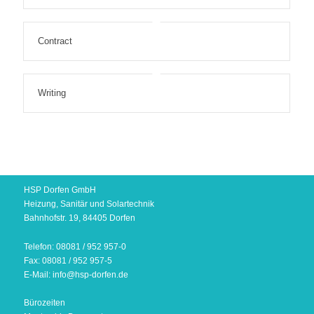
Contract
Writing
HSP Dorfen GmbH
Heizung, Sanitär und Solartechnik
Bahnhofstr. 19, 84405 Dorfen
Telefon: 08081 / 952 957-0
Fax: 08081 / 952 957-5
E-Mail: info@hsp-dorfen.de
Bürozeiten